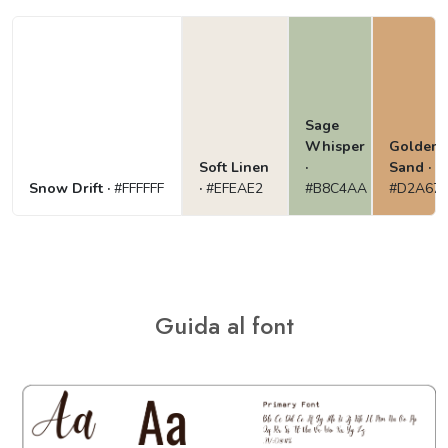
Sage
Whisper
Golden
Soft Linen
·
Sand ·
Snow Drift ·
#FFFFFF
·
#EFEAE2
#B8C4AA
#D2A67
Guida al font