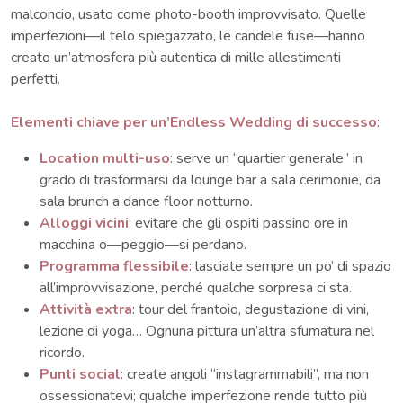
malconcio, usato come photo-booth improvvisato. Quelle
imperfezioni—il telo spiegazzato, le candele fuse—hanno
creato un’atmosfera più autentica di mille allestimenti
perfetti.
Elementi chiave per un’Endless Wedding di successo
:
Location multi-uso
: serve un “quartier generale” in
grado di trasformarsi da lounge bar a sala cerimonie, da
sala brunch a dance floor notturno.
Alloggi vicini
: evitare che gli ospiti passino ore in
macchina o—peggio—si perdano.
Programma flessibile
: lasciate sempre un po’ di spazio
all’improvvisazione, perché qualche sorpresa ci sta.
Attività extra
: tour del frantoio, degustazione di vini,
lezione di yoga… Ognuna pittura un’altra sfumatura nel
ricordo.
Punti social
: create angoli “instagrammabili”, ma non
ossessionatevi; qualche imperfezione rende tutto più