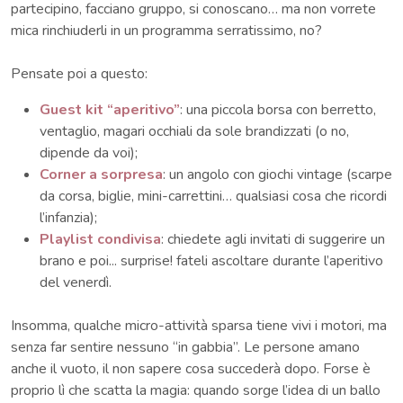
partecipino, facciano gruppo, si conoscano… ma non vorrete
mica rinchiuderli in un programma serratissimo, no?
Pensate poi a questo:
Guest kit “aperitivo”
: una piccola borsa con berretto,
ventaglio, magari occhiali da sole brandizzati (o no,
dipende da voi);
Corner a sorpresa
: un angolo con giochi vintage (scarpe
da corsa, biglie, mini-carrettini… qualsiasi cosa che ricordi
l’infanzia);
Playlist condivisa
: chiedete agli invitati di suggerire un
brano e poi... surprise! fateli ascoltare durante l’aperitivo
del venerdì.
Insomma, qualche micro-attività sparsa tiene vivi i motori, ma
senza far sentire nessuno “in gabbia”. Le persone amano
anche il vuoto, il non sapere cosa succederà dopo. Forse è
proprio lì che scatta la magia: quando sorge l’idea di un ballo