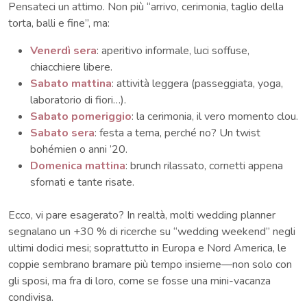
Pensateci un attimo. Non più “arrivo, cerimonia, taglio della
torta, balli e fine”, ma:
Venerdì sera
: aperitivo informale, luci soffuse,
chiacchiere libere.
Sabato mattina
: attività leggera (passeggiata, yoga,
laboratorio di fiori…).
Sabato pomeriggio
: la cerimonia, il vero momento clou.
Sabato sera
: festa a tema, perché no? Un twist
bohémien o anni ’20.
Domenica mattina
: brunch rilassato, cornetti appena
sfornati e tante risate.
Ecco, vi pare esagerato? In realtà, molti wedding planner
segnalano un +30 % di ricerche su “wedding weekend” negli
ultimi dodici mesi; soprattutto in Europa e Nord America, le
coppie sembrano bramare più tempo insieme—non solo con
gli sposi, ma fra di loro, come se fosse una mini-vacanza
condivisa.