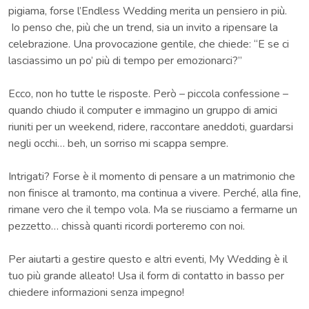
pigiama, forse l’Endless Wedding merita un pensiero in più.
Io penso che, più che un trend, sia un invito a ripensare la
celebrazione. Una provocazione gentile, che chiede: “E se ci
lasciassimo un po’ più di tempo per emozionarci?”
Ecco, non ho tutte le risposte. Però – piccola confessione –
quando chiudo il computer e immagino un gruppo di amici
riuniti per un weekend, ridere, raccontare aneddoti, guardarsi
negli occhi… beh, un sorriso mi scappa sempre.
Intrigati? Forse è il momento di pensare a un matrimonio che
non finisce al tramonto, ma continua a vivere. Perché, alla fine,
rimane vero che il tempo vola. Ma se riusciamo a fermarne un
pezzetto… chissà quanti ricordi porteremo con noi.
Per aiutarti a gestire questo e altri eventi, My Wedding è il
tuo più grande alleato! Usa il form di contatto in basso per
chiedere informazioni senza impegno!