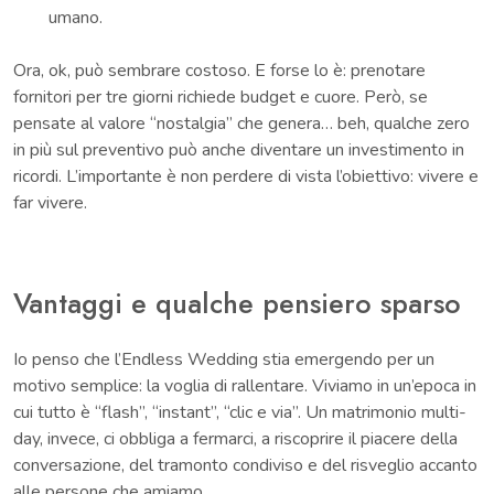
umano.
Ora, ok, può sembrare costoso. E forse lo è: prenotare
fornitori per tre giorni richiede budget e cuore. Però, se
pensate al valore “nostalgia” che genera… beh, qualche zero
in più sul preventivo può anche diventare un investimento in
ricordi. L’importante è non perdere di vista l’obiettivo: vivere e
far vivere.
Vantaggi e qualche pensiero sparso
Io penso che l’Endless Wedding stia emergendo per un
motivo semplice: la voglia di rallentare. Viviamo in un’epoca in
cui tutto è “flash”, “instant”, “clic e via”. Un matrimonio multi-
day, invece, ci obbliga a fermarci, a riscoprire il piacere della
conversazione, del tramonto condiviso e del risveglio accanto
alle persone che amiamo.